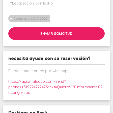
📍Localización: San Isidro
Congreso LAVC 2025
ENVIAR SOLICITUD
necesita ayuda con su reservación?
Puede contactarnos por whatsapp
https://api.whatsapp.com/send?
phone=+51972427247&text=Quiero%20informacion%2
0congresos
Destinos en Perú