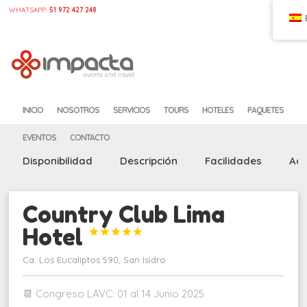
WHATSAPP:
51 972 427 248
CASA
CONFIGURAR
INICIO
NOSOTROS
SERVICIOS
TOURS
HOTELES
PAQUETES
EVENTOS
CONTACTO
Disponibilidad
Descripción
Facilidades
Act
Country Club Lima
Hotel





Ca. Los Eucaliptos 590, San Isidro
📆 Congreso LAVC: 01 al 14 Junio 2025