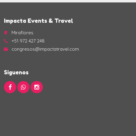
Impacta Events & Travel
Miraflores
place
+51 972 427 248
call
congresos@impactatravel.com
email
Siguenos