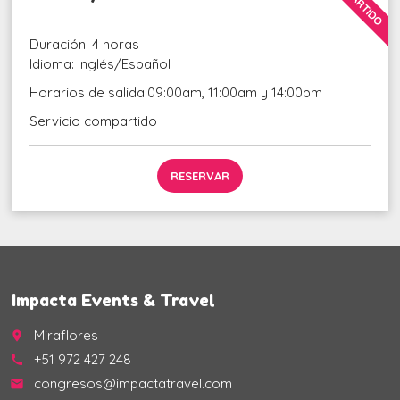
Duración: 4 horas
Idioma: Inglés/Español
Horarios de salida:09:00am, 11:00am y 14:00pm
Servicio compartido
RESERVAR
Impacta Events & Travel
Miraflores
place
+51 972 427 248
call
congresos@impactatravel.com
email