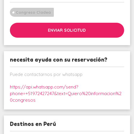
Congreso Cladea
ENVIAR SOLICITUD
necesita ayuda con su reservación?
Puede contactarnos por whatsapp
https://api.whatsapp.com/send?
phone=+51972427247&text=Quiero%20informacion%2
0congresos
Destinos en Perú