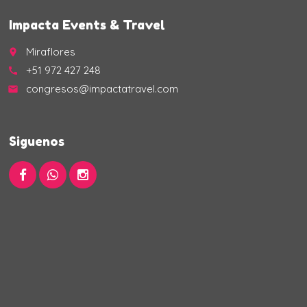
Impacta Events & Travel
Miraflores
place
+51 972 427 248
call
congresos@impactatravel.com
email
Siguenos