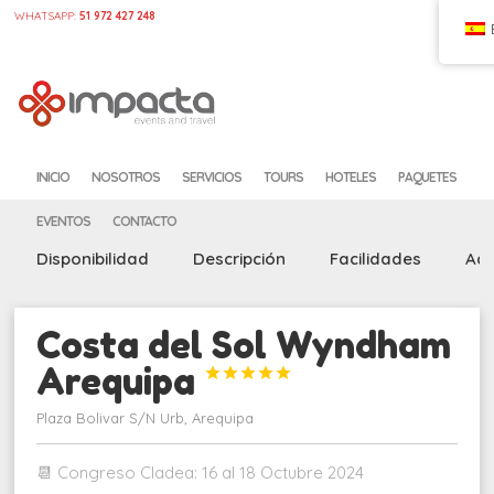
WHATSAPP:
51 972 427 248
CASA
CONFIGURAR
INICIO
NOSOTROS
SERVICIOS
TOURS
HOTELES
PAQUETES
EVENTOS
CONTACTO
Disponibilidad
Descripción
Facilidades
Act
Costa del Sol Wyndham
Arequipa





Plaza Bolivar S/N Urb, Arequipa
📆 Congreso Cladea: 16 al 18 Octubre 2024